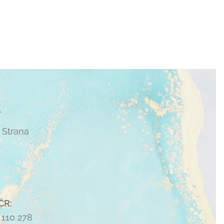
.
 Strana
ČR:
 110 278