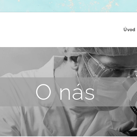
Úvod
O nás