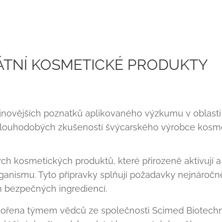
ÁTNÍ KOSMETICKÉ PRODUKTY
jnovějších poznatků aplikovaného výzkumu v oblas
 dlouhodobých zkušeností švýcarského výrobce kosm
ch kosmetických produktů, které přirozeně aktivují a 
nismu. Tyto přípravky splňují požadavky nejnáročnějš
m bezpečných ingrediencí.
ytvořena týmem vědců ze společnosti Scimed Biotech