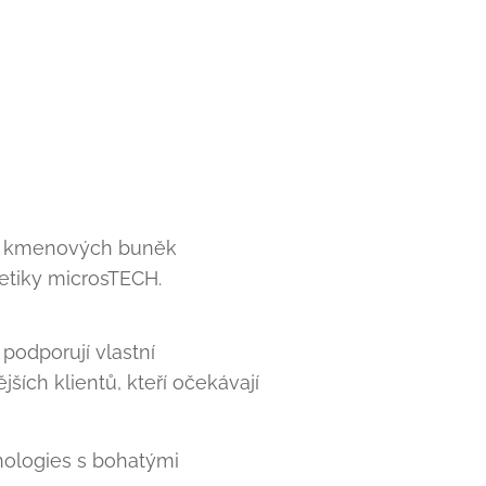
ti kmenových buněk
etiky microsTECH.
podporují vlastní
ích klientů, kteří očekávají
nologies s bohatými