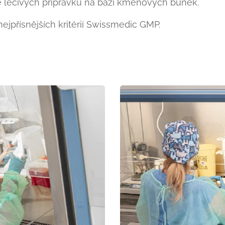
e léčivých přípravků na bázi kmenových buněk.
ejpřísnějších kritérií Swissmedic GMP.